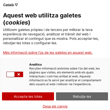
Menú
Cerc
. Obre en una nova finestra.
Català ▽
Aquest web utilitza galetes
Agència de Salut Pública de Catalunya (ASPCAT)
Agència de Salut Pública de Catalunya (ASPCAT)
Què busques?
(
cookies
)
Drogues i addiccions comportamentals
Drogues i addiccions comportamentals
Utilitzem galetes pròpies i de tercers per millorar la teva
Inici
experiència de navegació, analitzar el trànsit del web i
Preguntes freqüents hantavirus
personalitzar el contingut que es mostra. Pots acceptar-les,
rebutjar-les totes o configurar-les.
Ciutadania
. Obre en una nova finestra.
Què són els hantavirus?
Més informació sobre l'ús de les galetes en aquest web.
Professionals
Els hantavirus són una família de virus transmesos per
rosegadors. Hi ha diversos hantavirus, amb diferents
Analítica
distribucions geogràfiques i que provoquen un conjunt de
Actualitat
Recullen informació anònima sobre l'ús del web, les
símptomes variables. En general, el gènere Hantavirus compta
pàgines que visites, els elements amb els quals
amb al menys 14 espècies o serotips reconeguts i altres de
interactues i com has arribat al web. Aquesta
Contacte
possibles espècies.
informació es fa servir per analitzar el comportament
dels usuaris al web i millorar-ne l'experiència.
Es poden distingir dos grans grups d'hantavirus. Els del “Vell
Món” (Hantaan, Seoul, Puumala...) que causen quadres de febres
Idioma:
ca
hemorràgiques amb síndrome renal i són responsables d'uns
Accepta-les totes
Rebutja-les
150.000 casos anuals sobretot a Àsia i també a Europa Central i
de l’Est i els hantavirus del “Nou Món” (Andes, Oran, Bermejo...)
Desa els canvis
que causen quadres hemorràgics respiratoris a països com els