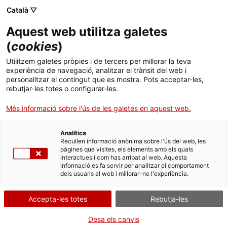
Menú
Cerc
. Obre en una nova finestra.
Català ▽
Aquest web utilitza galetes
Agència de Salut Pública de Catalunya (ASPCAT)
Agència de Salut Pública de Catalunya (ASPCAT)
Què busques?
(
cookies
)
Drogues i addiccions comportamentals
Drogues i addiccions comportamentals
Utilitzem galetes pròpies i de tercers per millorar la teva
Inici
experiència de navegació, analitzar el trànsit del web i
Seminari web sobre models teòrics en
personalitzar el contingut que es mostra. Pots acceptar-les,
prevenció
rebutjar-les totes o configurar-les.
Ciutadania
. Obre en una nova finestra.
Més informació sobre l'ús de les galetes en aquest web.
Professionals
Analítica
Quan
Actualitat
Recullen informació anònima sobre l'ús del web, les
pàgines que visites, els elements amb els quals
interactues i com has arribat al web. Aquesta
Data
Contacte
informació es fa servir per analitzar el comportament
12.06.2026 - 12.06.2026
dels usuaris al web i millorar-ne l'experiència.
Idioma:
ca
Afegeix al calendari de Google
Accepta-les totes
Rebutja-les
Desa els canvis