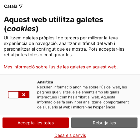
Menú
Cerc
. Obre en una nova finestra.
Català ▽
Aquest web utilitza galetes
Agència de Salut Pública de Catalunya (ASPCAT)
Agència de Salut Pública de Catalunya (ASPCAT)
Què busques?
(
cookies
)
Drogues i addiccions comportamentals
Drogues i addiccions comportamentals
Utilitzem galetes pròpies i de tercers per millorar la teva
Inici
experiència de navegació, analitzar el trànsit del web i
personalitzar el contingut que es mostra. Pots acceptar-les,
Els camps marcats amb
*
són obligatoris.
rebutjar-les totes o configurar-les.
Ciutadania
. Obre en una nova finestra.
Més informació sobre l'ús de les galetes en aquest web.
Formulari de notificació de nous
Professionals
Grups de Recerca.
Analítica
Actualitat
Recullen informació anònima sobre l'ús del web, les
pàgines que visites, els elements amb els quals
interactues i com has arribat al web. Aquesta
Nom de la Institució
*
Contacte
informació es fa servir per analitzar el comportament
dels usuaris al web i millorar-ne l'experiència.
Idioma:
ca
Nom del Grup de recerca
*
Accepta-les totes
Rebutja-les
Desa els canvis