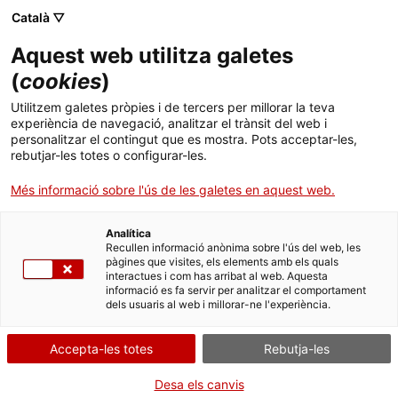
Menú
Cerc
. Obre en una nova finestra.
Català ▽
Aquest web utilitza galetes
Agència de Salut Pública de Catalunya (ASPCAT)
Inici
(
cookies
)
Dia Internacional de la Zero Discriminació
Sobre l'Agència
Cercador
Utilitzem galetes pròpies i de tercers per millorar la teva
experiència de navegació, analitzar el trànsit del web i
personalitzar el contingut que es mostra. Pots acceptar-les,
Àmbits d'actuació
rebutjar-les totes o configurar-les.
Publicacions, formació i recerca
Més informació sobre l'ús de les galetes en aquest web.
Actualitat
Analítica
l’ABC de la calor
Recullen informació anònima sobre l'ús del web, les
pàgines que visites, els elements amb els quals
Contacte
interactues i com has arribat al web. Aquesta
informació es fa servir per analitzar el comportament
. Obre en una nova fin
Entra i informa't
dels usuaris al web i millorar-ne l'experiència.
Idioma:
ca
Accepta-les totes
Rebutja-les
Segueix les xarxes socials de Salut
Desa els canvis