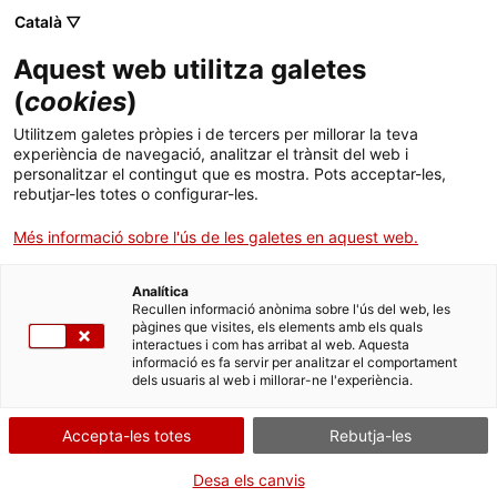
Menú
Cerc
. Obre en una nova finestra.
Català ▽
Aquest web utilitza galetes
Agència de Salut Pública de Catalunya (ASPCAT)
Inici
(
cookies
)
Cercador d'analítiques dels laboratoris de
Sobre l'Agència
Cercador
Utilitzem galetes pròpies i de tercers per millorar la teva
l'ASPCAT
experiència de navegació, analitzar el trànsit del web i
personalitzar el contingut que es mostra. Pots acceptar-les,
Àmbits d'actuació
rebutjar-les totes o configurar-les.
Amb aquest cercador podeu consultar les
Publicacions, formació i recerca
Més informació sobre l'ús de les galetes en aquest web.
analítiques que ofereixen els laboratoris de
l’Agència de Salut Pública de Catalunya, quins
Actualitat
Analítica
paràmetres s’analitzen, a quins laboratoris i per
Recullen informació anònima sobre l'ús del web, les
quin mètode. El catàleg s'actualitza periòdicament.
pàgines que visites, els elements amb els quals
Contacte
interactues i com has arribat al web. Aquesta
informació es fa servir per analitzar el comportament
dels usuaris al web i millorar-ne l'experiència.
Idioma:
ca
Accepta-les totes
Rebutja-les
Mostra
entrades
Desa els canvis