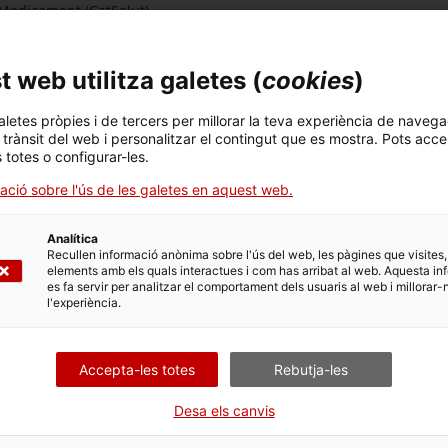
l Medicament (CatSalut)
SSP))
ediatria. Hospital Vall d’Hebron)
 web utilitza galetes (
cookies
)
lobal
aletes pròpies i de tercers per millorar la teva experiència de navega
l trànsit del web i personalitzar el contingut que es mostra. Pots acce
s totes o configurar-les.
Salut (SSP))
cia i Resposta a Emergències de Salut Pública (SSP))
ació sobre l'ús de les galetes en aquest web.
Analítica
Recullen informació anònima sobre l'ús del web, les pàgines que visites,
elements amb els quals interactues i com has arribat al web. Aquesta in
es fa servir per analitzar el comportament dels usuaris al web i millorar-
t Catalana de Pediatria)
l'experiència.
pital Vall d’Hebron)
al Vall d’Hebron)
Accepta-les totes
Rebutja-les
c)
lsa: que podem fer al dia a dia?
Desa els canvis