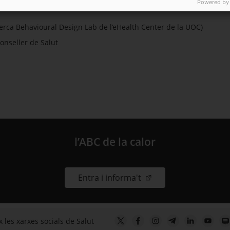
Powered by
rca Behavioural Design Lab de l’eHealth Center de la UOC)
onseller de Salut
l’ABC de la calor
. Obre en una nova fin
Entra i informa't
 les xarxes socials de Salut