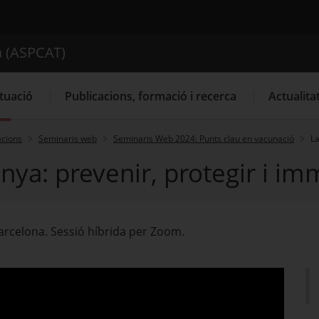
ica de Catalunya (ASPCAT)
a (ASPCAT)
Cercador
tuació
Publicacions, formació i recerca
Actualita
cions
Seminaris web
Seminaris Web 2024: Punts clau en vacunació
La
nya: prevenir, protegir i im
 Barcelona. Sessió híbrida per Zoom.