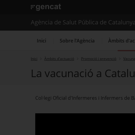
. Obre en una nova finestra.
. Obre en una nova finestra.
|
Agència de Salut Públ
Agència de Salut Pública de Cataluny
Inici
Sobre l'Agència
Àmbits d'ac
Inici
Àmbits d'actuació
Promoció i prevenció
Vacuna
La vacunació a Catalu
Col·legi Oficial d'Infermeres i Infermers de