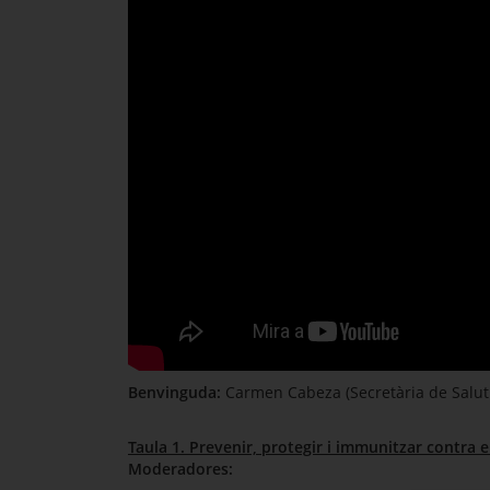
Benvinguda:
Carmen Cabeza (Secretària de Salut 
Taula 1. Prevenir, protegir i immunitzar contra el
Moderadores: