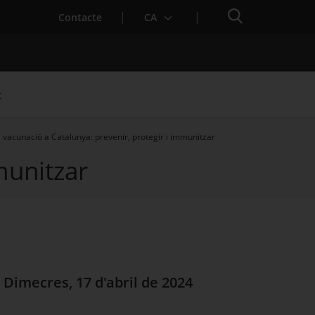
Cercador
Contacte
CA
t
 vacunació a Catalunya: prevenir, protegir i immunitzar
munitzar
Dimecres, 17 d'abril de 2024