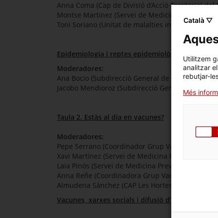
Anna Coma (Cap de Divisió d’Acció Territorial de
Montse Martínez (Servei de Medicina Preventiva(
Català ▽
Toni Soriano (Unitat de malalties infeccioses de p
Aquest
Epidemiologia i reptes epidemiològics a nivell g
Utilitzem g
analitzar e
Moderadores:
rebutjar-le
Ana Bocio (Subdirecció General de Promocio de la 
Jacobo Mendioroz (Subdirecció General de Vigilàn
Més inform
Taula 2. Estàs al dia en vacunes?
Moderadores:
Pepe Serrano (Coordinador Grup Vacunes. Societa
Xavi Martínez (Servei de Medicina Preventiva. Hos
Laia Pinós (Servei de Medicina Preventiva. Hospit
Anna Reñe (Coordinadora Grup Vacunes. ICS)
Almudena Sánchez (CAP Les Hortes. EAP Poble-Se
Vacunes, xarxes socials i difusió d’informació fa