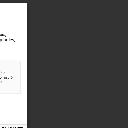
ció,
ptar-les,
 els
formació
ne