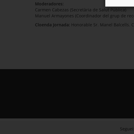
Moderadores:
Carmen Cabezas (Secretària de Salut Pública)
Manuel Armayones (Coordinador del grup de rece
Cloenda Jornada:
Honorable Sr. Manel Balcells. C
Segueix