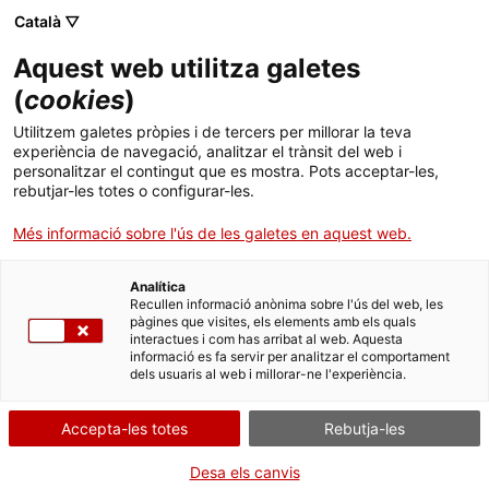
Menú
Cerc
. Obre en una nova finestra.
Català ▽
Aquest web utilitza galetes
Agència de Salut Pública de Catalunya (ASPCAT)
Inici
(
cookies
)
El rol dels monitors i monitores en
Sobre l'Agència
Cercador
Utilitzem galetes pròpies i de tercers per millorar la teva
l’acompanyament dels infants durant els
experiència de navegació, analitzar el trànsit del web i
personalitzar el contingut que es mostra. Pots acceptar-les,
Àmbits d'actuació
àpats a l’escola
rebutjar-les totes o configurar-les.
Publicacions, formació i recerca
Més informació sobre l'ús de les galetes en aquest web.
2 d’octubre, de 16:30 h. a 18 h.
Sessió en línia a través de la plataforma Teams.
Actualitat
Analítica
Recullen informació anònima sobre l'ús del web, les
pàgines que visites, els elements amb els quals
Contacte
interactues i com has arribat al web. Aquesta
informació es fa servir per analitzar el comportament
dels usuaris al web i millorar-ne l'experiència.
Idioma:
ca
Accepta-les totes
Rebutja-les
Desa els canvis