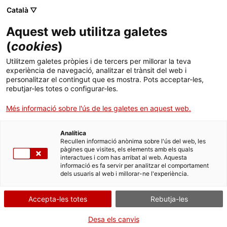
Menú
Cerc
. Obre en una nova finestra.
Català ▽
Aquest web utilitza galetes
Agència de Salut Pública de Catalunya (ASPCAT)
Agència de Salut Pública de Catalunya (ASPCAT)
Què busques?
(
cookies
)
Drogues i addiccions comportamentals
Drogues i addiccions comportamentals
Utilitzem galetes pròpies i de tercers per millorar la teva
Inici
experiència de navegació, analitzar el trànsit del web i
Fitxes d'inserció sociolaboral
personalitzar el contingut que es mostra. Pots acceptar-les,
rebutjar-les totes o configurar-les.
Ciutadania
. Obre en una nova finestra.
Més informació sobre l'ús de les galetes en aquest web.
Professionals
Analítica
Actualitat
Recullen informació anònima sobre l'ús del web, les
1. Valoració inicial
pàgines que visites, els elements amb els quals
interactues i com has arribat al web. Aquesta
2. Projecte d’Inserció Sociolaboral
Contacte
informació es fa servir per analitzar el comportament
dels usuaris al web i millorar-ne l'experiència.
3. Derivacions
Idioma:
ca
4. Seguiment i coordinacions
Accepta-les totes
Rebutja-les
Desa els canvis