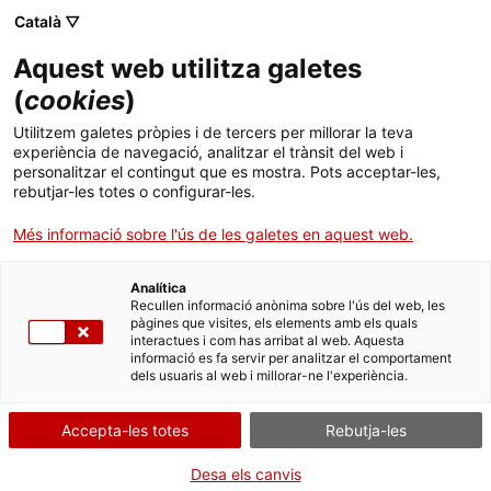
Menú
Cerc
. Obre en una nova finestra.
Català ▽
Aquest web utilitza galetes
Agència de Salut Pública de Catalunya (ASPCAT)
Agència de Salut Pública de Catalunya (ASPCAT)
Què busques?
(
cookies
)
Drogues i addiccions comportamentals
Drogues i addiccions comportamentals
Utilitzem galetes pròpies i de tercers per millorar la teva
Inici
experiència de navegació, analitzar el trànsit del web i
Programa A Primera Línia
personalitzar el contingut que es mostra. Pots acceptar-les,
rebutjar-les totes o configurar-les.
Ciutadania
. Obre en una nova finestra.
Més informació sobre l'ús de les galetes en aquest web.
Estratègia socioeducativa d’intervenció adreçada a joves en
Professionals
situació de vulnerabilitat social i alt risc de conductes
problemàtiques associades al consum de drogues, des de la
Analítica
Actualitat
Recullen informació anònima sobre l'ús del web, les
perspectiva de la reducció de riscos i danys.
pàgines que visites, els elements amb els quals
interactues i com has arribat al web. Aquesta
Contacte
informació es fa servir per analitzar el comportament
dels usuaris al web i millorar-ne l'experiència.
Avaluació A Primera Línia
Idioma:
ca
Accepta-les totes
Rebutja-les
Desa els canvis