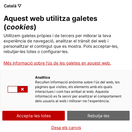
Menú
Cerc
. Obre en una nova finestra.
Català ▽
Aquest web utilitza galetes
Agència de Salut Pública de Catalunya (ASPCAT)
Agència de Salut Pública de Catalunya (ASPCAT)
Què busques?
(
cookies
)
Drogues i addiccions comportamentals
Drogues i addiccions comportamentals
Utilitzem galetes pròpies i de tercers per millorar la teva
Inici
experiència de navegació, analitzar el trànsit del web i
L’agència de Salut Pública de Catalunya
personalitzar el contingut que es mostra. Pots acceptar-les,
participa en un seminari web sobre la
rebutjar-les totes o configurar-les.
Ciutadania
. Obre en una nova finestra.
implementació d’intervencions breus
Més informació sobre l'ús de les galetes en aquest web.
multicomponent a l’atenció primària
Professionals
Analítica
19.05.2026
05:07
Actualitat
Recullen informació anònima sobre l'ús del web, les
pàgines que visites, els elements amb els quals
interactues i com has arribat al web. Aquesta
Contacte
informació es fa servir per analitzar el comportament
dels usuaris al web i millorar-ne l'experiència.
Idioma:
ca
Accepta-les totes
Rebutja-les
Desa els canvis