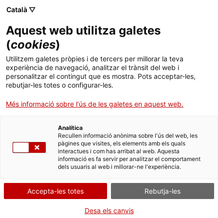
Menú
Cerc
. Obre en una nova finestra.
Català ▽
Aquest web utilitza galetes
Agència de Salut Pública de Catalunya (ASPCAT)
Agència de Salut Pública de Catalunya (ASPCAT)
Què busques?
(
cookies
)
Drogues i addiccions comportamentals
Drogues i addiccions comportamentals
Utilitzem galetes pròpies i de tercers per millorar la teva
Inici
experiència de navegació, analitzar el trànsit del web i
Inici inscripcions de la Formació en el
personalitzar el contingut que es mostra. Pots acceptar-les,
diagnòstic i abordatge de les persones amb
rebutjar-les totes o configurar-les.
Ciutadania
. Obre en una nova finestra.
Trastorns de l’Espectre Alcohòlic Fetal (TEAF)
Més informació sobre l'ús de les galetes en aquest web.
Professionals
Analítica
Actualitat
Recullen informació anònima sobre l'ús del web, les
Quan
pàgines que visites, els elements amb els quals
interactues i com has arribat al web. Aquesta
Contacte
informació es fa servir per analitzar el comportament
Data
dels usuaris al web i millorar-ne l'experiència.
16.02.2026 - 30.04.2026
Idioma:
ca
Accepta-les totes
Rebutja-les
Afegeix al calendari de Google
Desa els canvis
El Trastorn de l’Espectre Alcohòlic Fetal (TEAF) és la conseqüència