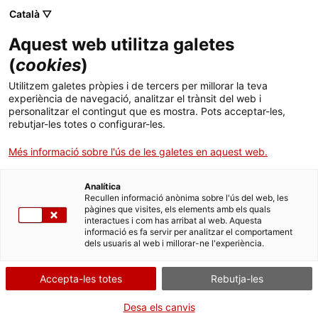
Menú
Cerc
. Obre en una nova finestra.
Català ▽
Aquest web utilitza galetes
Agència de Salut Pública de Catalunya (ASPCAT)
Agència de Salut Pública de Catalunya (ASPCAT)
Què busques?
(
cookies
)
Drogues i addiccions comportamentals
Drogues i addiccions comportamentals
Utilitzem galetes pròpies i de tercers per millorar la teva
Inici
experiència de navegació, analitzar el trànsit del web i
Jornada Socidrogalcohol a Catalunya, 14 de
personalitzar el contingut que es mostra. Pots acceptar-les,
maig de 2026.
rebutjar-les totes o configurar-les.
Ciutadania
. Obre en una nova finestra.
Més informació sobre l'ús de les galetes en aquest web.
Professionals
Detecció i abordatge del deteriorament cognitiu en
addiccions.
Analítica
Actualitat
Recullen informació anònima sobre l'ús del web, les
pàgines que visites, els elements amb els quals
Quan
interactues i com has arribat al web. Aquesta
Contacte
informació es fa servir per analitzar el comportament
dels usuaris al web i millorar-ne l'experiència.
Data
Idioma:
ca
14.05.2026 - 14.05.2026
Accepta-les totes
Rebutja-les
Afegeix al calendari de Google
Desa els canvis